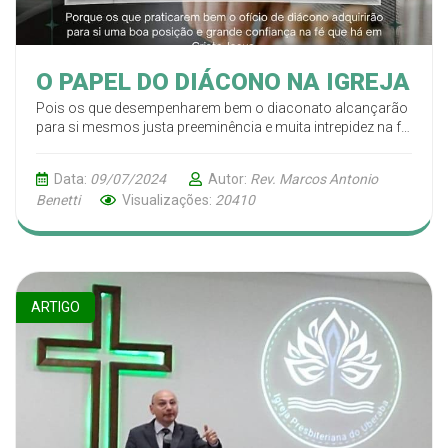
O PAPEL DO DIÁCONO NA IGREJA
Pois os que desempenharem bem o diaconato alcançarão
para si mesmos justa preeminência e muita intrepidez na fé
em Cristo Jesus. 1 Timóteo 3:13, ARA
Data:
09/07/2024
Autor:
Rev. Marcos Antonio
Benetti
Visualizações:
20410
ARTIGO