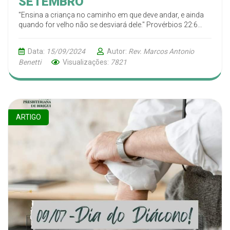
SETEMBRO
"Ensina a criança no caminho em que deve andar, e ainda
quando for velho não se desviará dele." Provérbios 22:6
(ARA)
Data:
15/09/2024
Autor:
Rev. Marcos Antonio
Benetti
Visualizações:
7821
ARTIGO