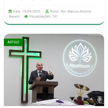
Data:
19/04/2025
Autor:
Rev. Marcos Antonio
Benetti
Visualizações:
741
ARTIGO