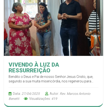
VIVENDO À LUZ DA
RESSURREIÇÃO
Bendito o Deus e Pai de nosso Senhor Jesus Cristo, que,
segundo a sua muita misericórdia, nos regenerou para
uma viva esperança, mediante a ressurreição de Jesus
Cristo dentre os mortos. 1 Pedro 1.3 ARA
Data:
27/04/2025
Autor:
Rev. Marcos Antonio
Benetti
Visualizações:
419