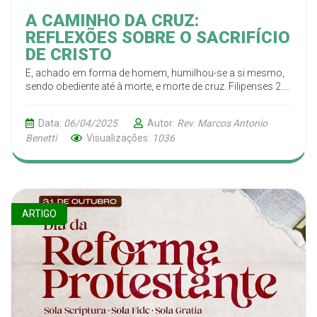
A CAMINHO DA CRUZ:
REFLEXÕES SOBRE O SACRIFÍCIO
DE CRISTO
E, achado em forma de homem, humilhou-se a si mesmo,
sendo obediente até à morte, e morte de cruz. Filipenses 2.8
(ARA)
Data:
06/04/2025
Autor:
Rev. Marcos Antonio
Benetti
Visualizações:
1036
ARTIGO