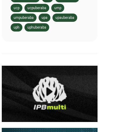
ucp
ucpuberaba
ump
umpuberaba
upa
upauberaba
uph
uphuberaba