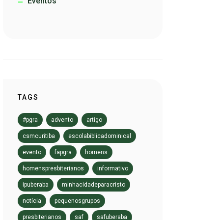
Eventos
TAGS
#pgra
advento
artigo
csmcuritiba
escolabiblicadominical
evento
fapgra
homens
homenspresbiterianos
informativo
ipuberaba
minhacidadeparacristo
notícia
pequenosgrupos
presbiterianos
saf
safuberaba