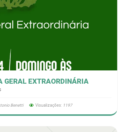
 GERAL EXTRAORDINÁRIA
s
tonio Benetti
Visualizações:
1197